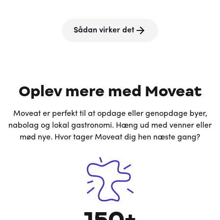
En festlig dagsoplevelse for alle
Besøg mange lokale madsteder
Bestem selv tempo og rækkefølge
Sådan virker det
Oplev mere med Moveat
Moveat er perfekt til at opdage eller genopdage byer,
nabolag og lokal gastronomi. Hæng ud med venner eller
mød nye. Hvor tager Moveat dig hen næste gang?
150+