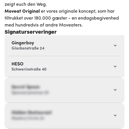
zeigt euch den Weg.
Moveat
Original
er vores originale koncept, som har
tiltrukket over 180.000 gæster - en endagsbegivenhed
med hundredvis af andre Moveaters.
Signaturserveringer
Gingerboy
Glockenstraße 24
HESO
Schwerinstraße 40
Secret Spoon
Spoonaryavenue 20
Hidden Restaurant
Mystery Circle 34