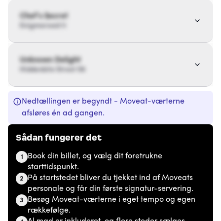
Chef’s Secret
Enigmaroad 11
Unknown Delight
Hiddenbite Street 56
Nedtællingen er begyndt - Moveat-værterne
afsløres én ad gangen.
Sådan fungerer det
Book din billet, og vælg dit foretrukne
1
starttidspunkt.
På startstedet bliver du tjekket ind af Moveats
2
personale og får din første signatur-servering.
Besøg Moveat-værterne i eget tempo og egen
3
rækkefølge.