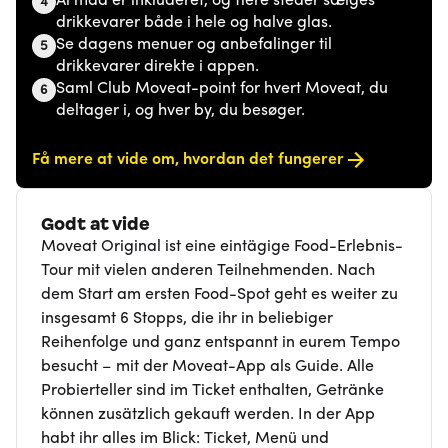
Al mad er inkluderet, og flere steder sælges
4
drikkevarer både i hele og halve glas.
Se dagens menuer og anbefalinger til
5
drikkevarer direkte i appen.
Saml Club Moveat-point for hvert Moveat, du
6
deltager i, og hver by, du besøger.
Få mere at vide om, hvordan det fungerer
Godt at vide
Moveat Original ist eine eintägige Food-Erlebnis-
Tour mit vielen anderen Teilnehmenden. Nach
dem Start am ersten Food-Spot geht es weiter zu
insgesamt 6 Stopps, die ihr in beliebiger
Reihenfolge und ganz entspannt in eurem Tempo
besucht – mit der Moveat-App als Guide. Alle
Probierteller sind im Ticket enthalten, Getränke
können zusätzlich gekauft werden. In der App
habt ihr alles im Blick: Ticket, Menü und