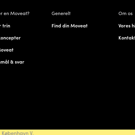
r en Moveat?
Generelt
Om os
r trin
Find din Moveat
Vores h
koncepter
Kontakt
Moveat
mål & svar
0 København V.