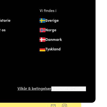
Vi findes i
istorie
Sverige
 os
Norge
Danmark
Tyskland
Vilkår & betingelser
Administrer Cookies