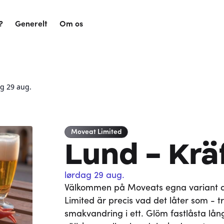
?
Generelt
Om os
ag 29 aug.
Moveat
Limited
Lund - Krä
lørdag 29 aug.
Välkommen på Moveats egna variant av
Limited är precis vad det låter som - t
smakvandring i ett. Glöm fastlåsta lång