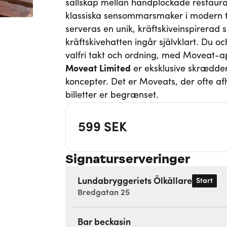
sällskap mellan handplockade restauran
klassiska sensommarsmaker i modern 
serveras en unik, kräftskiveinspirerad 
kräftskivehatten ingår självklart. Du o
valfri takt och ordning, med Moveat-
Moveat
Limited
er eksklusive skrædde
koncepter. Det er Moveats, der ofte af
billetter er begrænset.
599
SEK
Signaturserveringer
Lundabryggeriets Ölkällare
Start
Bredgatan 25
Bar beckasin