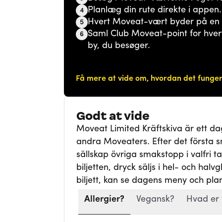
Planlæg din rute direkte i appen.
4
Hvert Moveat-vært byder på en s
5
Saml Club Moveat-point for hvert
6
by, du besøger.
Få mere at vide om, hvordan det funge
Godt at vide
Moveat Limited Kräftskiva är ett 
andra Moveaters. Efter det första 
sällskap övriga smakstopp i valfri ta
biljetten, dryck säljs i hel- och hal
biljett, kan se dagens meny och plan
Allergier?
Vegansk?
Hvad er 