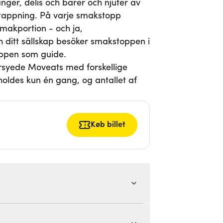
ger, delis och barer och njuter av
tappning. På varje smakstopp
smakportion - och ja,
ch ditt sällskap besöker smakstoppen i
appen som guide.
rsyede Moveats med forskellige
holdes kun én gang, og antallet af
Køb billet