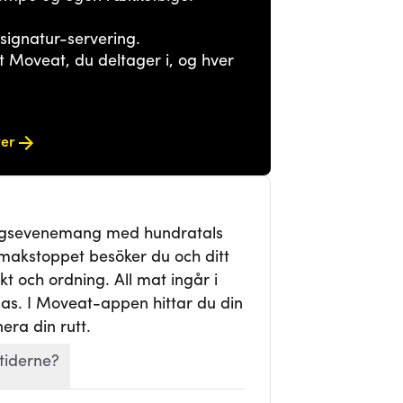
ignatur-servering.
 Moveat, du deltager i, og hver
rer
dagsevenemang med hundratals
smakstoppet besöker du och ditt
kt och ordning. All mat ingår i
vglas. I Moveat-appen hittar du din
era din rutt.
tiderne?