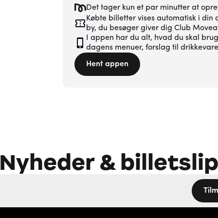
Det tager kun et par minutter at opr
Købte billetter vises automatisk i di
by, du besøger giver dig Club Moveat
I appen har du alt, hvad du skal brug
dagens menuer, forslag til drikkevar
Hent appen
Nyheder & billetsli
Tilm