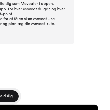
ette dig som Moveater i appen.
n app. For hver Moveat du går, og hver
-point.
e for at få en skøn Moveat - se
er og planlæg din Moveat-rute.
p
eld dig