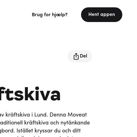
Hent appen
Brug for hjælp?
Del
ftskiva
 kräftskiva i Lund. Denna Moveat
raditionell kräftskiva och nytänkande
bord. Istället kryssar du och ditt