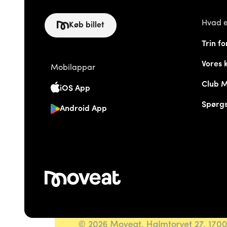
Hvad e
Køb billet
Trin fo
Vores 
Mobilappar
Club 
iOS App
Spørgs
Android App
© 2026 Moveat. Halmtorvet 27, 170