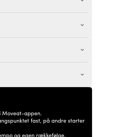
st i Moveat-appen.
ngspunktet fast, på andre starter
empo og egen rækkefølge.