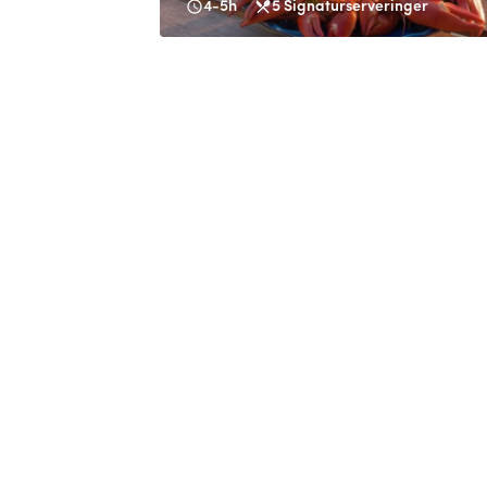
4-5h
5
Signaturserveringer