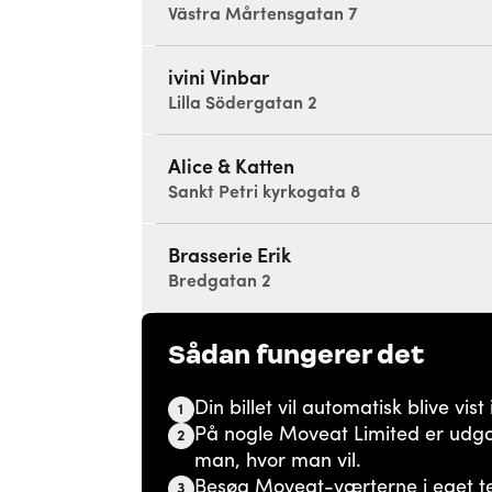
Västra Mårtensgatan 7
ivini Vinbar
Lilla Södergatan 2
Alice & Katten
Sankt Petri kyrkogata 8
Brasserie Erik
Bredgatan 2
Sådan fungerer det
Din billet vil automatisk blive vi
1
På nogle Moveat Limited er udga
2
man, hvor man vil.
Besøg Moveat-værterne i eget t
3