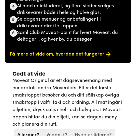
Al mad er inkluderet, og flere steder sælges
4
drikkevarer både i hele og halve glas.
Se dagens menuer og anbefalinger til
5
drikkevarer direkte i appen.
Saml Club Moveat-point for hvert Moveat, du
6
deltager i, og hver by, du besøger.
Få mere at vide om, hvordan det fungerer
Godt at vide
Moveat Original är ett dagsevenemang med
hundratals andra Moveaters. Efter det första
smakstoppet besöker du och ditt sällskap övriga
smakstopp i valfri takt och ordning. All mat ingår i
biljetten, dryck säljs i hel- och halvglas. I Moveat-
appen hittar du din biljett, kan se dagens meny
och planera din rutt.
Allergier?
Vegansk?
Hvad er tiderne?