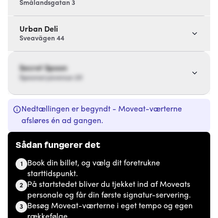
Smålandsgatan 3
Urban Deli
Sveavägen 44
Secret Spoon
Spoonaryavenue 20
Nedtællingen er begyndt - Moveat-værterne
afsløres én ad gangen.
Sådan fungerer det
Book din billet, og vælg dit foretrukne
1
starttidspunkt.
På startstedet bliver du tjekket ind af Moveats
2
personale og får din første signatur-servering.
Besøg Moveat-værterne i eget tempo og egen
3
rækkefølge.