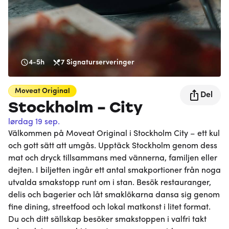
4-5h
7
Signaturserveringer
Moveat
Original
Del
Stockholm - City
lørdag 19 sep.
Välkommen på Moveat Original i Stockholm City – ett kul
och gott sätt att umgås. Upptäck Stockholm genom dess
mat och dryck tillsammans med vännerna, familjen eller
dejten. I biljetten ingår ett antal smakportioner från noga
utvalda smakstopp runt om i stan. Besök restauranger,
delis och bagerier och låt smaklökarna dansa sig genom
fine dining, streetfood och lokal matkonst i litet format.
Du och ditt sällskap besöker smakstoppen i valfri takt