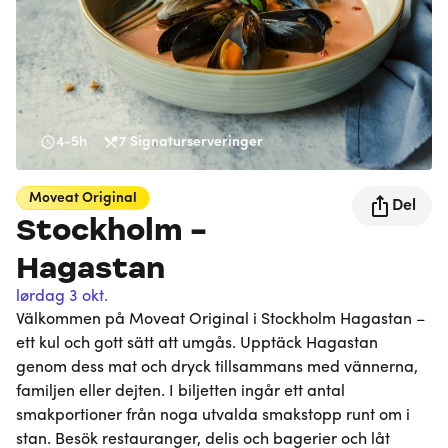
4-5h
7
Signaturserveringer
Moveat
Original
Del
Stockholm -
Hagastan
lørdag 3 okt.
Välkommen på Moveat Original i Stockholm Hagastan –
ett kul och gott sätt att umgås. Upptäck Hagastan
genom dess mat och dryck tillsammans med vännerna,
familjen eller dejten. I biljetten ingår ett antal
smakportioner från noga utvalda smakstopp runt om i
stan. Besök restauranger, delis och bagerier och låt