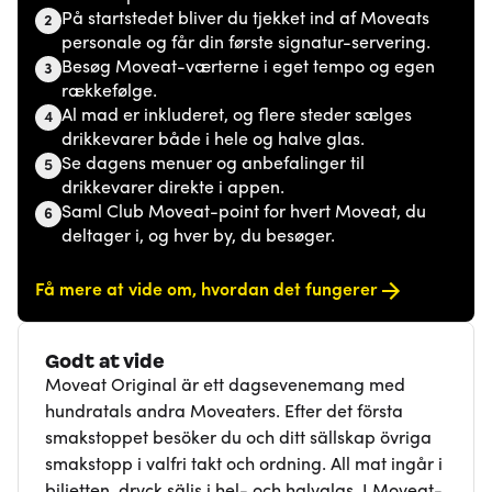
På startstedet bliver du tjekket ind af Moveats
2
personale og får din første signatur-servering.
Besøg Moveat-værterne i eget tempo og egen
3
rækkefølge.
Al mad er inkluderet, og flere steder sælges
4
drikkevarer både i hele og halve glas.
Se dagens menuer og anbefalinger til
5
drikkevarer direkte i appen.
Saml Club Moveat-point for hvert Moveat, du
6
deltager i, og hver by, du besøger.
Få mere at vide om, hvordan det fungerer
Godt at vide
Moveat Original är ett dagsevenemang med
hundratals andra Moveaters. Efter det första
smakstoppet besöker du och ditt sällskap övriga
smakstopp i valfri takt och ordning. All mat ingår i
biljetten, dryck säljs i hel- och halvglas. I Moveat-