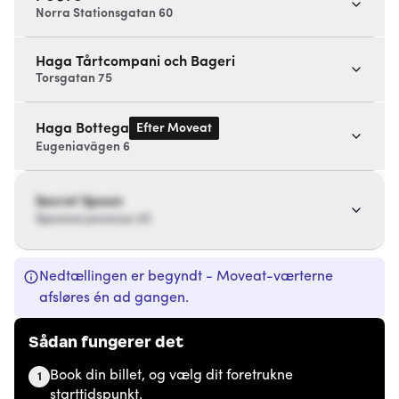
Norra Stationsgatan 60
Haga Tårtcompani och Bageri
Torsgatan 75
Efter Moveat
Haga Bottega
Eugeniavägen 6
Secret Spoon
Spoonaryavenue 20
Nedtællingen er begyndt - Moveat-værterne
afsløres én ad gangen.
Sådan fungerer det
Book din billet, og vælg dit foretrukne
1
starttidspunkt.